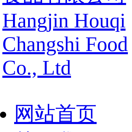
Hangjin Houqi
Changshi Food
Co., Ltd
网站首页