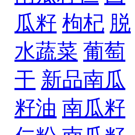
瓜籽
枸杞
脱
水蔬菜
葡萄
干
新品南瓜
籽油
南瓜籽