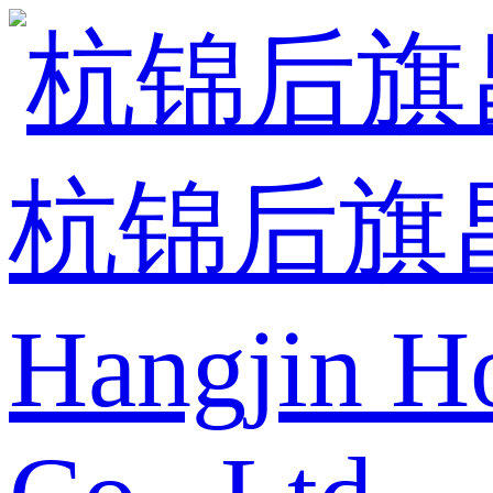
杭锦后旗
Hangjin H