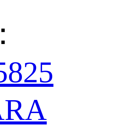
：
5825
ARA