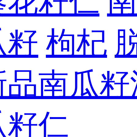
葵花籽仁
瓜籽
枸杞
新品南瓜籽
瓜籽仁