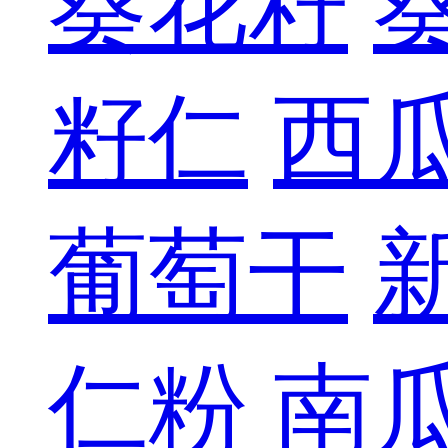
葵花籽
籽仁
西
葡萄干
仁粉
南