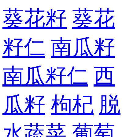
葵花籽
葵花
籽仁
南瓜籽
南瓜籽仁
西
瓜籽
枸杞
脱
水蔬菜
葡萄