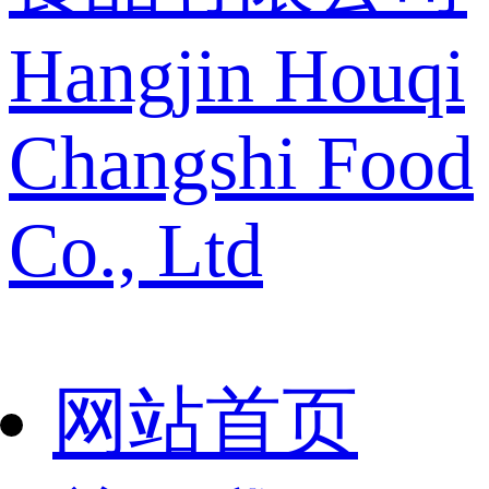
Hangjin Houqi
Changshi Food
Co., Ltd
网站首页