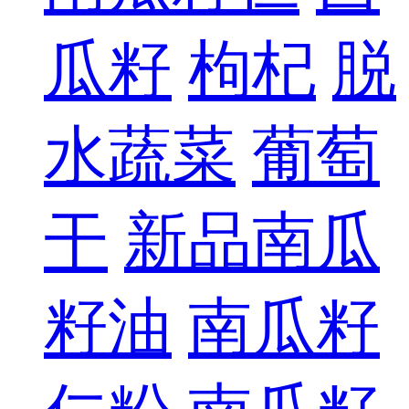
瓜籽
枸杞
脱
水蔬菜
葡萄
干
新品南瓜
籽油
南瓜籽