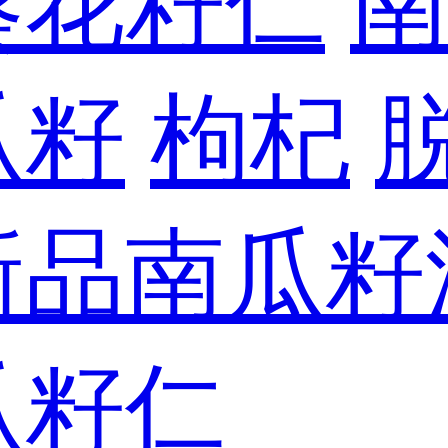
葵花籽仁
瓜籽
枸杞
新品南瓜籽
瓜籽仁