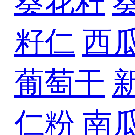
葵花籽
籽仁
西
葡萄干
仁粉
南