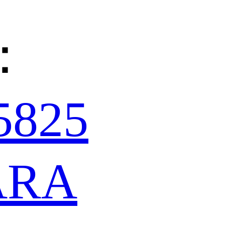
：
5825
ARA